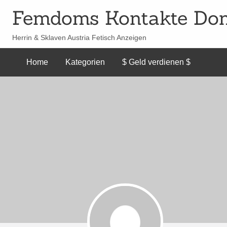
Femdoms Kontakte Dom
Herrin & Sklaven Austria Fetisch Anzeigen
Home
Kategorien
$ Geld verdienen $
eld
dienen