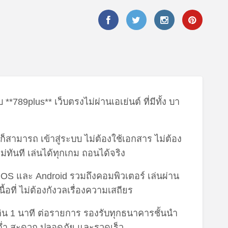
 **789plus** เว็บตรงไม่ผ่านเอเย่นต์ ที่มีทั้ง บา
ก็สามารถ เข้าสู่ระบบ ไม่ต้องใช้เอกสาร ไม่ต้อง
ทันที เล่นได้ทุกเกม ถอนได้จริง
 iOS และ Android รวมถึงคอมพิวเตอร์ เล่นผ่าน
ื้อที่ ไม่ต้องกังวลเรื่องความเสถียร
ิน 1 นาที ต่อรายการ รองรับทุกธนาคารชั้นนำ
้นต่ำ สะดวก ปลอดภัย และรวดเร็ว