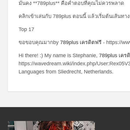
มั่นคง **789plus** คือคำตอบที่คุณไม่ควรพลาด
คลิกเข้าเล่นกับ 789plus ตอนนี้ แล้วเริ่มต้นเส้นทา
Top 17
ขอขอบคุณมากby
789plus เครดิตฟรี
- https://w
Hi there! :) My name is Stephanie,
789plus เครด
https://wavedream.wiki/index.php/User:Rex05V
Languages from Sliedrecht, Netherlands.