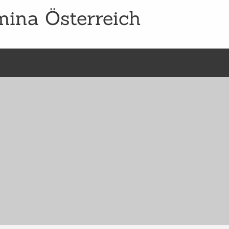
ina Österreich