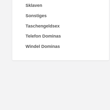
Sklaven
Sonstiges
Taschengeldsex
Telefon Dominas
Windel Dominas