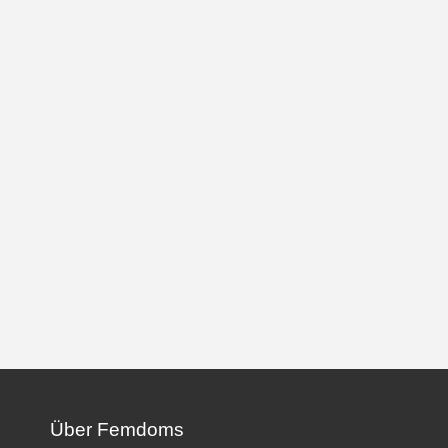
Über Femdoms